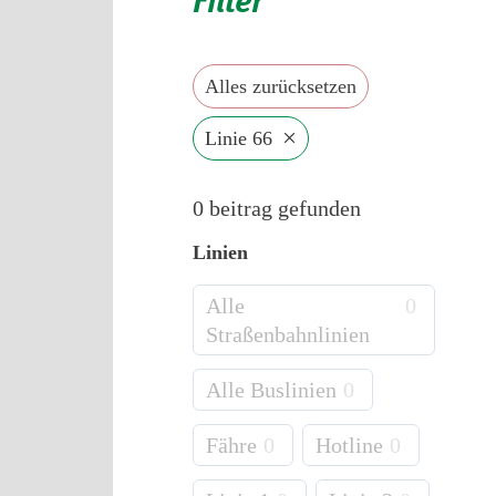
Alles zurücksetzen
×
Linie 66
0
beitrag gefunden
Linien
Alle
0
Straßenbahnlinien
Alle Buslinien
0
Fähre
0
Hotline
0