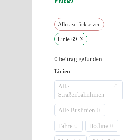
Alles zurücksetzen
×
Linie 69
0
beitrag gefunden
Linien
Alle
0
Straßenbahnlinien
Alle Buslinien
0
Fähre
0
Hotline
0