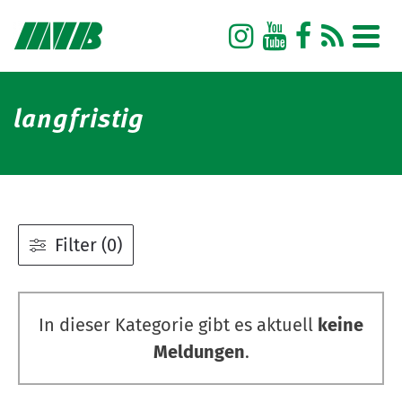
Zum
Zur
Inhalt
Navigation
springen
springen
langfristig
Filter (0)
In dieser Kategorie gibt es aktuell
keine
Meldungen
.